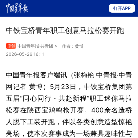
打开APP
中铁宝桥青年职工创意马拉松赛开跑
中国青年报·
共青团
>
原创
作者：黄博
2026-05-26 16:11
中国青年报客户端讯（张梅艳 中青报·中青
网记者 黄博）5月23日，中铁宝桥集团第
五届“同心同行・共赴新程”职工迷你马拉
松赛在陕西宝鸡鸣枪开赛。400余名造桥
人脱下工装开跑，伴以各类创意造型惊艳
亮场，使本次赛事成为一场兼具趣味性与