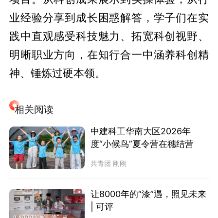
业经验分享到成长困惑解答，学子们在实
践中直观感受科技魅力、拓宽科创视野、
明晰职业方向，在知行合一中涵养科创精
神、锤炼过硬本领。
相关阅读
中建科工华南大区2026年
度“小候鸟”夏令营在穗结营
共青团
刚刚
让8000年的“漆”遇，照见未来
| 可评