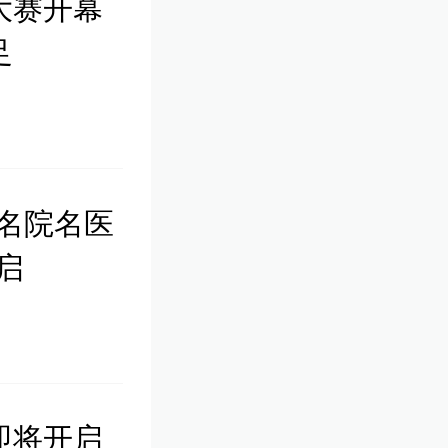
大赛开幕
足
名院名医
启
即将开启