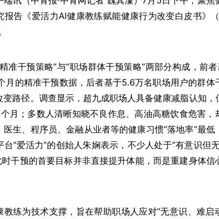
户端讯（中青报·中青网记者 魏其濛）7月5日下午，聚焦
究报告《爱活力AI健康教练赋能健康行为改变白皮书》（
。
精准干预策略”与“职场群体干预策略”两部分构成，前者
8个月的精准干预数据，后者基于5.6万名职场用户的群体
改变路径。调查显示，超九成职场人具备健康减脂认知，
3个月；多数人清晰知晓不良作息、高油高糖饮食危害，
；医生、程序员、金融从业者等的健康习惯“落地率”最低
平台“爱活力”的创始人朱娴表示，不少人处于“有意识但无
，此时干预的首要目标并非直接提升体能，而是重建身体信
健康教练为技术支撑，旨在帮助职场人应对“无意识、难启