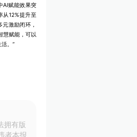
AI赋能效果突
从12%提升至
多元激励闭环，
以智慧赋能，可以
活。”
法拥有版
违者本报