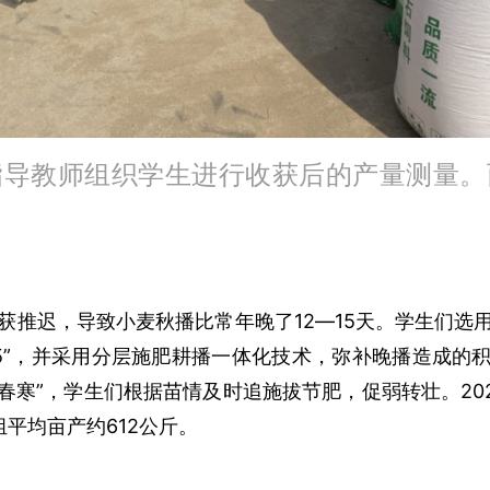
指导教师组织学生进行收获后的产量测量。
图
收获推迟，导致小麦秋播比常年晚了12—15天。学生们选
1155”，并采用分层施肥耕播一体化技术，弥补晚播造成的积
春寒”，学生们根据苗情及时追施拔节肥，促弱转壮。20
平均亩产约612公斤。