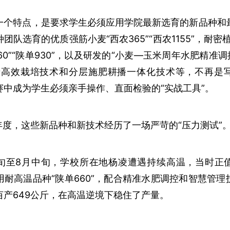
一个特点，是要求学生必须应用学院最新选育的新品种和
团队选育的优质强筋小麦“西农365”“西农1155”，耐密
单660”“陕单930”，以及研发的“小麦—玉米周年水肥精准调
产高效栽培技术和分层施肥耕播一体化技术等，不再是
赛中成为学生必须亲手操作、直面检验的“实战工具”。
26年度，这些新品种和新技术经历了一场严苛的“压力测试”
月下旬至8月中旬，学校所在地杨凌遭遇持续高温，当时正
用耐高温品种“陕单660”，配合精准水肥调控和智慧管理
亩产649公斤，在高温逆境下稳住了产量。