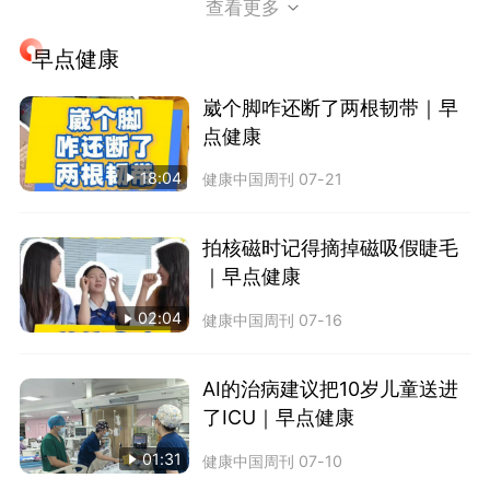
查看更多
早点健康
崴个脚咋还断了两根韧带｜早
点健康
18:04
健康中国周刊
07-21
拍核磁时记得摘掉磁吸假睫毛
｜早点健康
02:04
健康中国周刊
07-16
AI的治病建议把10岁儿童送进
了ICU｜早点健康
01:31
健康中国周刊
07-10