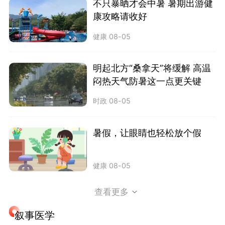
不只暴晒才会中暑 暑期出游健
康攻略请收好
健康
08-05
明起北方“桑拿天”将缓解 高温
闷热天气防暑这一点更关键
时政
08-05
暑假，让眼睛也轻松放个假
健康
08-05
查看更多
叙事医学