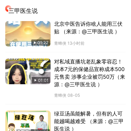
三甲医生说
北京中医告诉你啥人能用三伏
贴 （来源：@三甲医生说 ）
01:22
青蜂侠
13小时前
对私域直播坑老乱象零容忍！
成本7元的保健品宣称成本500
元售卖 涉事企业被罚50万（来
01:01
源：@三甲医生说 ）
青蜂侠
08-05
绿豆汤虽能解暑，但有的人可
能越喝越难受 （来源：@三甲
医生说 ）