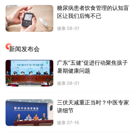
糖尿病患者饮食管理的认知盲
区让我们后悔不已
健康
08-01
新闻发布会
广东“五健”促进行动聚焦孩子
暑期健康问题
健康
08-01
三伏天减重正当时？中医专家
讲细节
健康
07-16