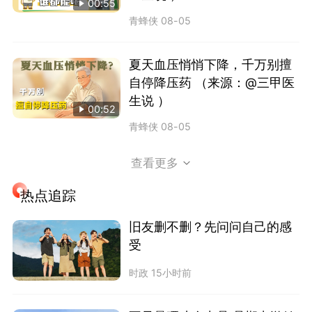
00:55
青蜂侠
08-05
夏天血压悄悄下降，千万别擅
自停降压药 （来源：@三甲医
生说 ）
00:52
青蜂侠
08-05
查看更多
热点追踪
旧友删不删？先问问自己的感
受
时政
15小时前