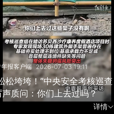
青年报客户端
2026-07-03 19:11
松松垮垮！”中央安全考核巡查
厉声质问：你们上去过吗？
详情